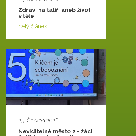
Zdraví na talíři aneb život
v těle
celý článek
25. Červen 2026
Neviditelné město 2 - žáci