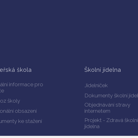
eřská škola
Školní jídelna
ální informace pro
Jídelníček
če
Dokumenty školní jíde
oz školy
Objednávání stravy
onální obsazení
internetem
Projekt - Zdravá školní
menty ke stažení
jídelna