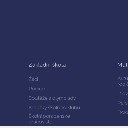
Základní škola
Mat
Aktu
Žáci
rodi
Rodiče
Prov
Soutěže a olympiády
Pers
Kroužky školního klubu
Doku
Školní poradenské
pracoviště