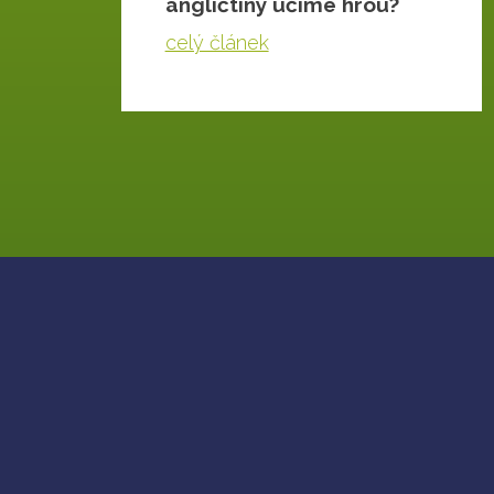
angličtiny učíme hrou?
celý článek