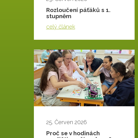
Rozloučení páťáků s 1.
stupněm
celý článek
25. Červen 2026
Proč se v hodinách