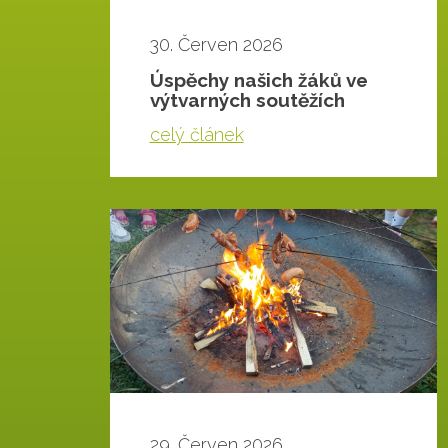
30. Červen 2026
Úspěchy našich žáků ve
výtvarných soutěžích
celý článek
Vyhledávání na webu
29. Červen 2026