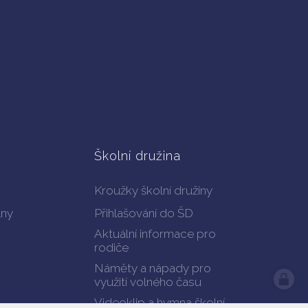
Školní družina
Kroužky školní družiny
lny
Přihlašování do ŠD
Aktuální informace pro
rodiče
Náměty a nápady pro
využití volného času
Videoklip a hymna školní