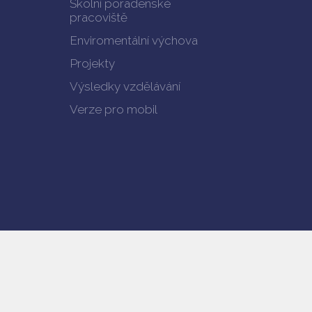
Školní poradenské
pracoviště
Enviromentální výchova
Projekty
Výsledky vzdělávání
Verze pro mobil
© copyright 2019