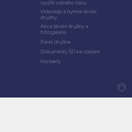
využití volného času
Videoklip a hymna školní
družiny
Akce školní družiny a
fotogalerie
Ranní družina
Dokumenty ŠD ke stažení
Kontakty
předešlá verze webu
Prohlášení o přístupnosti
web by
iCard.cz