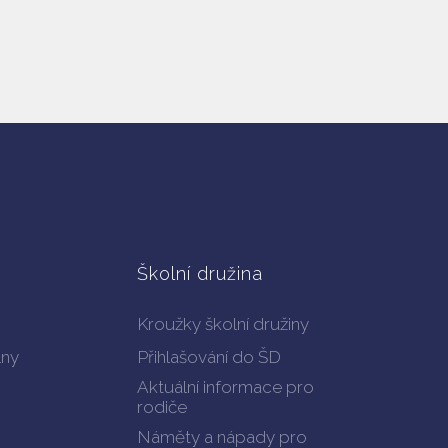
Školní družina
Kroužky školní družiny
lny
Přihlašování do ŠD
Aktuální informace pro
rodiče
Náměty a nápady pro