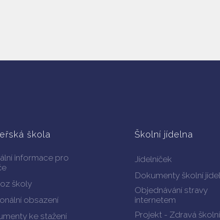
eřská škola
Školní jídelna
ální informace pro
Jídelníček
če
Dokumenty školní jíde
oz školy
Objednávání stravy
onální obsazení
internetem
Projekt - Zdravá školní
menty ke stažení