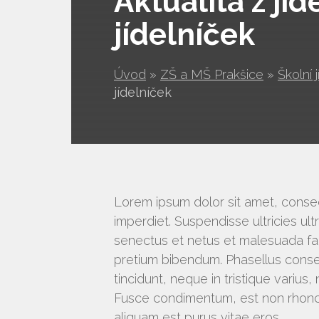
Aktualita z jíd
jídelníček
Úvod
»
ZŠ a MŠ Prakšice
»
Školní 
jídelníček
Lorem ipsum dolor sit amet, consecte
imperdiet. Suspendisse ultricies ultr
senectus et netus et malesuada fam
pretium bibendum. Phasellus conse
tincidunt, neque in tristique varius, n
Fusce condimentum, est non rhonc
aliquam est purus vitae eros.