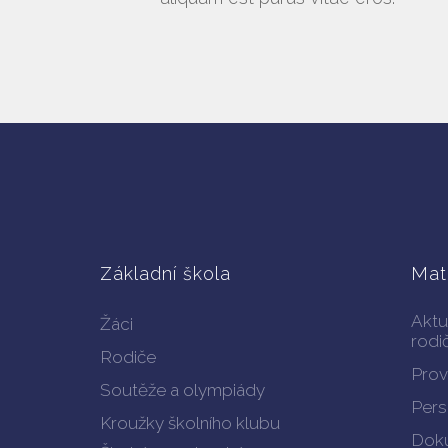
Základní škola
Mat
Aktu
Žáci
rodi
Rodiče
Prov
Soutěže a olympiády
Pers
Kroužky školního klubu
Doku