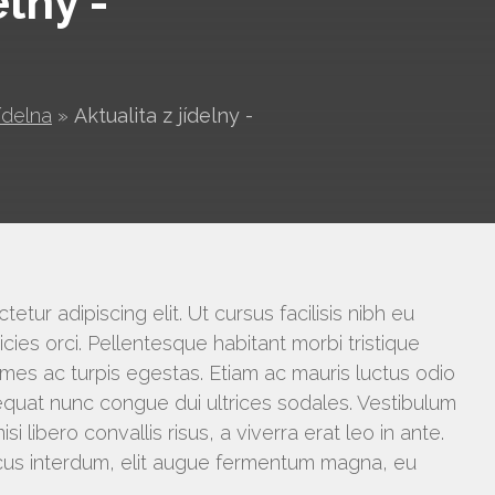
elny -
jídelna
»
Aktualita z jídelny -
tur adipiscing elit. Ut cursus facilisis nibh eu
icies orci. Pellentesque habitant morbi tristique
Vyhledávání na webu
es ac turpis egestas. Etiam ac mauris luctus odio
quat nunc congue dui ultrices sodales. Vestibulum
isi libero convallis risus, a viverra erat leo in ante.
us interdum, elit augue fermentum magna, eu