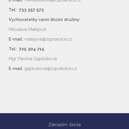
E-mail:
mikulastikova@zspraksice.cz
Tel:
733 357 573
Vychovatelky ranní školní družiny:
Miloslava Matějová
E-mail:
matejova@zspraksice.cz
Tel:
725 304 715
Mgr. Pavlína Gajdůšková
E-mail:
gajduskova@zspraksice.cz
Vyhledávání na webu
Základní škola