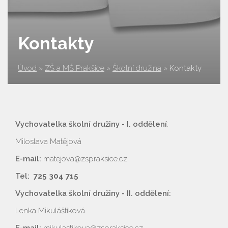
Kontakty
Úvod
»
ZŠ a MŠ Prakšice
»
Školní družina
»
Kontakty
Vychovatelka školní družiny - I. oddělení
:
Miloslava Matějová
E-mail:
matejova@zspraksice.cz
Tel:
725 304 715
Vychovatelka školní družiny - II. oddělení:
Lenka Mikuláštíková