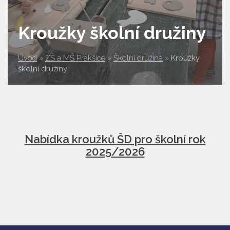
Kroužky školní družiny
Úvod
»
ZŠ a MŠ Prakšice
»
Školní družina
»
Kroužky
školní družiny
Nabídka kroužků ŠD pro školní rok
2025/2026