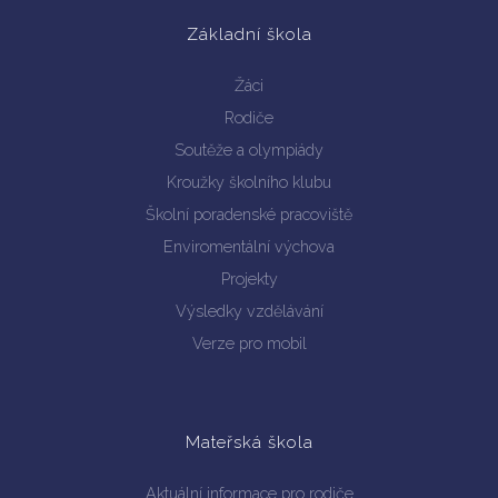
Základní škola
Žáci
Rodiče
Soutěže a olympiády
Kroužky školního klubu
Vyhledávání na webu
Školní poradenské pracoviště
Enviromentální výchova
Projekty
Výsledky vzdělávání
Verze pro mobil
Mateřská škola
Aktuální informace pro rodiče