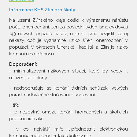
Informace KHS Zlín pro školy:
Na území Zlínského kraje došlo k výraznému nárůstu
počtu onemocnění. Jen za poslední týden jsme evidovali
143 nových případů nákaz, u nichž jsme nezjistili zdroj
nákazy, což je významné riziko šíření onemocnění v
populaci. V okresech Uherské Hradiště a Zlín je riziko
komunitního přenosu.
Doporučení:
- minimalizování rizikových situací, které by vedly k
nařízení karantény
- nedoporučuje se konání třídních schůzek, velkých
porad, nadbytečné slučování a spojování
tříd
- je nezbytné omezit konání hromadných a školicích
prezenčních akcí
​​​​​​​- v co největší míře upřednostnit elektronickou
komunikaci jak s rodiči, tak s kolegy jako