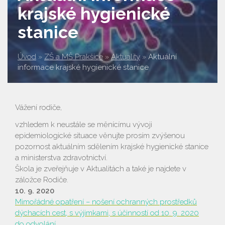
krajské hygienické
stanice
Úvod
»
ZŠ a MŠ Prakšice
»
Aktuality
»
Aktuální
informace krajské hygienické stanice
Vážení rodiče,
vzhledem k neustále se měnícímu vývoji
epidemiologické situace věnujte prosím zvýšenou
pozornost aktuálním sdělením krajské hygienické stanice
a ministerstva zdravotnictví.
Škola je zveřejňuje v Aktualitách a také je najdete v
záložce Rodiče.
10. 9. 2020​​​​​​​
Mimořádné opatření – nošení ochranných prostředků
dýchacích cest, s výjimkami, s účinností od 10. 9. 2020
do odvolání