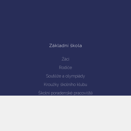
Základní škola
Žáci
Rodiče
Soutěže a olympiády
Kroužky školního klubu
Školní poradenské pracoviště
Enviromentální výchova
Projekty
Výsledky vzdělávání
Verze pro mobil