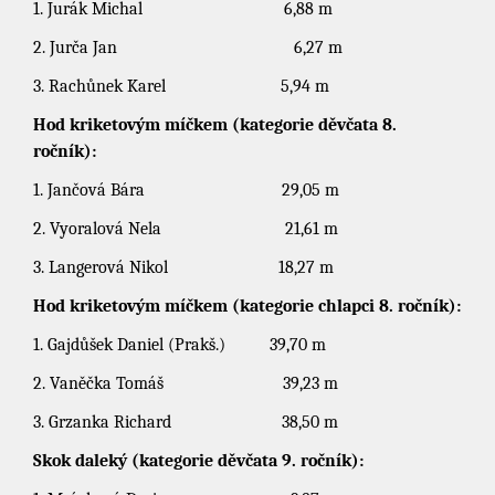
1. Jurák Michal 6,88 m
2. Jurča Jan 6,27 m
3. Rachůnek Karel 5,94 m
Hod kriketovým míčkem (kategorie děvčata 8.
ročník):
1. Jančová Bára 29,05 m
2. Vyoralová Nela 21,61 m
3. Langerová Nikol 18,27 m
Hod kriketovým míčkem (kategorie chlapci 8. ročník):
1. Gajdůšek Daniel (Prakš.) 39,70 m
2. Vaněčka Tomáš 39,23 m
3. Grzanka Richard 38,50 m
Skok daleký (kategorie děvčata 9. ročník):