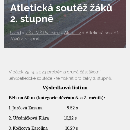
Atletická soutěž žáků
2. stupně
Úvod
»
ZŠ a MŠ Prakšice
»
Aktuality
»
Atletická soutěž
žáků 2. stupně
V pátek 29. 9. 2023 proběhla druhá část školní
lehkoatletické soutěže - tentokrát pro žáky 2. stupně.
Výsledková listina
Běh na 60 m (kategorie děvčata 6. a 7. ročník):
1. Jurčová Zuzana 9,52 s
2. Úředníčková Klára 10,22 s
3. Kočicová Karolína 10,29 s