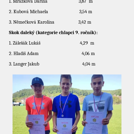
1. Mrázková Darina 3,87 m
2. Kubová Michaela 3,54 m
3. Němečková Karolína 3,42 m
Skok daleký (kategorie chlapci 9. ročník):
1. Zálešák Lukáš 4,29 m
2. Hladiš Adam 4,06 m
3. Langer Jakub 4,04 m