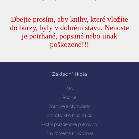
Dbejte prosím, aby knihy, které vlo
ž
í
te
Vyhledávání na webu
do burzy, byly v dobrém stavu. Nenoste
je potrhané, popsané nebo jinak
poškozené!!!
Základní škola
Žáci
Rodiče
Soutěže a olympiády
Kroužky školního klubu
Školní poradenské pracoviště
Enviromentální výchova