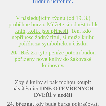
t
ř
í
dn
í
m u
č
itel
ů
m.
V následujícím týdnu (od 19. 3.)
prob
ě
hne burza. M
ůž
ete si odn
é
st
tolik
knih, kolik jste p
ř
inesl
i
. Ten, kdo
nep
ř
inese
ž
á
dn
ý
titul, si m
ůž
e knihu
po
ř
í
dit za symbolickou
č
á
stku
20,- K
č
.
Za tyto peníze potom budou
pořízeny nové knihy do žákovské
knihovny.
Zbylé knihy si pak mohou koupit
návštěvníci
DNE OTEVŘENÝCH
DVEŘÍ v neděli
24. března,
kdy bude burza pokračovat.