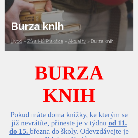
Burza knih
Úvod
»
ZŠ a MŠ Prakšice
»
Aktuality
»
Burza knih
BURZA
KNIH
Pokud máte doma kní
ž
ky, ke kter
ý
m se
již nevrátíte, p
ř
ineste je v týdnu
od 11.
do 15.
b
ř
ezna do
š
koly. Odevzdávejte je