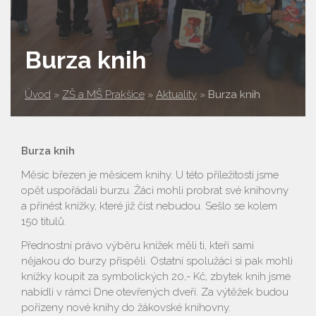
Burza knih
Úvod
»
ZŠ a MŠ Prakšice
»
Aktuality
»
Burza knih
Burza knih
Měsíc březen je měsícem knihy. U této příležitosti jsme
opět uspořádali burzu. Žáci mohli probrat své knihovny
a přinést knížky, které již číst nebudou. Sešlo se kolem
150 titulů.
Přednostní právo výběru knížek měli ti, kteří sami
nějakou do burzy přispěli. Ostatní spolužáci si pak mohli
knížky koupit za symbolických 20,- Kč, zbytek knih jsme
nabídli v rámci Dne otevřených dveří. Za výtěžek budou
pořízeny nové knihy do žákovské knihovny.