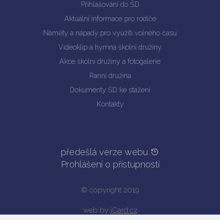
Přihlašování do ŠD
Aktuální informace pro rodiče
Náměty a nápady pro využití volného času
Videoklip a hymna školní družiny
Akce školní družiny a fotogalerie
Ranní družina
Dokumenty ŠD ke stažení
Kontakty
předešlá verze webu
Prohlášení o přístupnosti
© copyright 2019
web by
iCard.cz