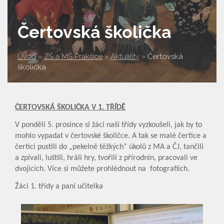
Čertovská školička
Úvod
»
ZŠ a MŠ Prakšice
»
Aktuality
»
Čertovská
školička
ČERTOVSKÁ ŠKOLIČKA V 1. TŘÍDĚ
V pondělí 5. prosince si žáci naší třídy vyzkoušeli, jak by to
mohlo vypadat v čertovské školičce. A tak se malé čertice a
čertíci pustili do „pekelně těžkých“ úkolů z MA a ČJ, tančili
a zpívali, luštili, hráli hry, tvořili z přírodnin, pracovali ve
dvojicích. Více si můžete prohlédnout na fotografiích.
Žáci 1. třídy a paní učitelka