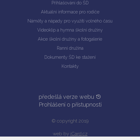
Přihlašování do ŠD
Aktuální informace pro rodiče
Náměty a nápady pro využití volného času
Videoklip a hymna školní družiny
Akce školní družiny a fotogalerie
Ranní družina
Dokumenty ŠD ke stažení
Kontakty
předešlá verze webu
Prohlášení o přístupnosti
© copyright 2019
web by
iCard.cz