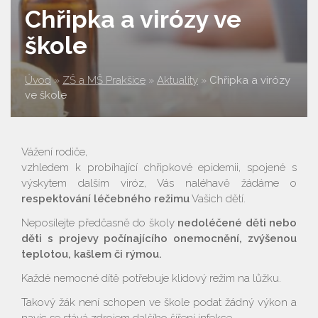
Chřipka a virózy ve
škole
Úvod
»
ZŠ a MŠ Prakšice
»
Aktuality
»
Chřipka a virózy
ve škole
Vážení rodiče,
vzhledem k probíhající chřipkové epidemii, spojené s
výskytem dalším viróz, Vás naléhavě žádáme o
respektování léčebného režimu
Vašich dětí.
Neposílejte předčasně do školy
nedoléčené děti nebo
děti s projevy počínajícího onemocnění, zvýšenou
teplotou, kašlem či rýmou.
Každé nemocné dítě potřebuje klidový režim na lůžku.
Takový žák není schopen ve škole podat žádný výkon a