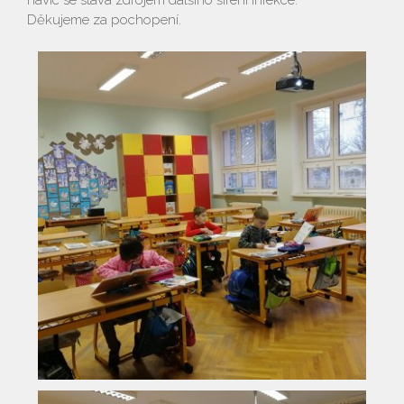
navíc se stává zdrojem dalšího šíření infekce.
Děkujeme za pochopení.