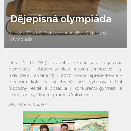
Dějepisná olympiáda
Úvod
»
ZŠ a MŠ Prakšice
»
Aktuality
»
Dějepisná
olympiáda
Dne 12. 11. 2019 proběhlo školní kolo Dějepisné
olympiády - vítězem se stala Kristýna Jenerálová - 9.
třída, která nás dne 15. 1. 2020 skvěle reprezentovala v
okresním kole na Velehradě, kde vybojovala titul
"úspěšný řešitel" a obsadila v konkurenci gymnázií a
jiných škol vynikající 14. místo. Gratulujeme.
Mgr. Martin Kutálek