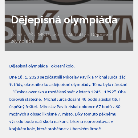
Dějepisná olympiáda
Úvod
»
ZŠ a MŠ Prakšice
»
Aktuality
»
Dějepisná
olympiáda
Dějepisná olympiáda - okresní kolo.
Dne 18. 1. 2023 se zúčastnili Miroslav Pavlík a Michal Jurča, žáci
9. třídy, okresního kola dějepisné olympiády. Téma bylo náročné
- "Československo a rozdělený svět v letech 1945 - 1992". Oba
bojovali statečně, Michal Jurča dosáhl 48 bodů a získal titul
úspěšný řešitel. Miroslav Pavlík získal dokonce 67 bodů z 80
možných a obsadil krásné 7. místo. Díky tomuto pěknému
výsledu bude naši školu na konci března reprezentovat v
krajském kole, které proběhne v Uherském Brodě.