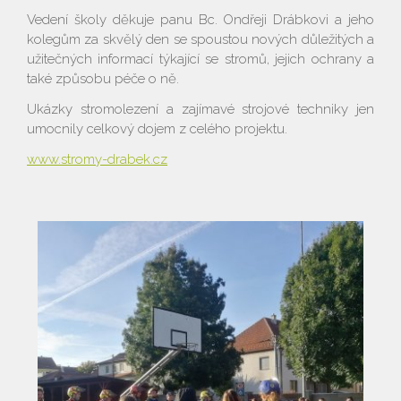
Vedení školy děkuje panu Bc. Ondřeji Drábkovi a jeho
kolegům za skvělý den se spoustou nových důležitých a
užitečných informací týkající se stromů, jejich ochrany a
také způsobu péče o ně.
Ukázky stromolezení a zajímavé strojové techniky jen
umocnily celkový dojem z celého projektu.
www.stromy-drabek.cz