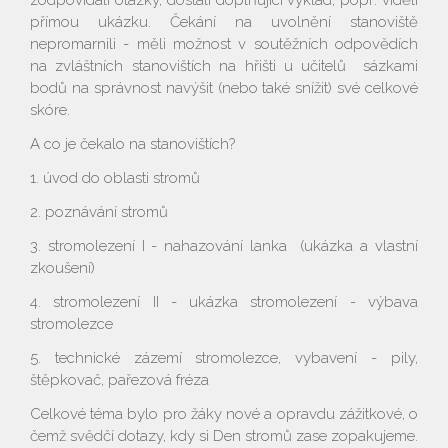
zodpovídali otázky, dostali doplňující výklad, popř. viděli
přímou ukázku. Čekání na uvolnění stanoviště
nepromarnili - měli možnost v soutěžních odpovědích
na zvláštních stanovištích na hřišti u učitelů sázkami
bodů na správnost navýšit (nebo také snížit) své celkové
skóre.
A co je čekalo na stanovištích?
1. úvod do oblasti stromů
2. poznávání stromů
3. stromolezení I - nahazování lanka (ukázka a vlastní
zkoušení)
4. stromolezení II - ukázka stromolezení - výbava
stromolezce
5. technické zázemí stromolezce, vybavení - pily,
štěpkovač, pařezová fréza
Celkové téma bylo pro žáky nové a opravdu zážitkové, o
čemž svědčí dotazy, kdy si Den stromů zase zopakujeme.