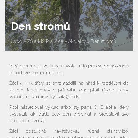
Den stromů
Úvod
»
ZŠ a MŠ Prakšice
»
Aktuality
»
Den stromů
V pátek 1. 10. 2021 si celá škola užila projektového dne s
přírodovědnou tématikou.
Žáci 5. - 9. třídy se shromáždili na hřišti k rozdělení do
skupin, které měly v průběhu dne plnit různé úkoly.
Vedoucím skupiny byl žák 9. třídy.
Poté následoval výklad arboristy pana O. Drábka, který
vysvětlil, jak bude celý den probíhat a představil své
spolupracovníky.
Žáci postupně navštěvovali různá stanoviště,