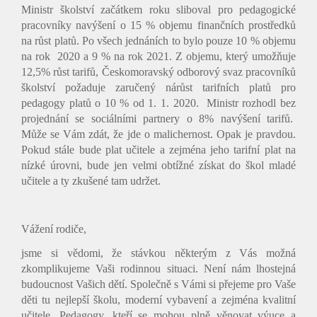
Ministr školství začátkem roku sliboval pro pedagogické
pracovníky navýšení o 15 % objemu finančních prostředků
na růst platů. Po všech jednáních to bylo pouze 10 % objemu
na rok 2020 a 9 % na rok 2021. Z objemu, který umožňuje
12,5% růst tarifů, Českomoravský odborový svaz pracovníků
školství požaduje zaručený nárůst tarifních platů pro
pedagogy platů o 10 % od 1. 1. 2020. Ministr rozhodl bez
projednání se sociálními partnery o 8% navýšení tarifů.
Může se Vám zdát, že jde o malichernost. Opak je pravdou.
Pokud stále bude plat učitele a zejména jeho tarifní plat na
nízké úrovni, bude jen velmi obtížné získat do škol mladé
učitele a ty zkušené tam udržet.
Vážení rodiče,
jsme si vědomi, že stávkou některým z Vás možná
zkomplikujeme Vaši rodinnou situaci. Není nám lhostejná
budoucnost Vašich dětí. Společně s Vámi si přejeme pro Vaše
děti tu nejlepší školu, moderní vybavení a zejména kvalitní
učitele. Pedagogy, kteří se mohou plně věnovat výuce a