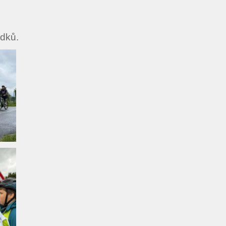
.
edků.