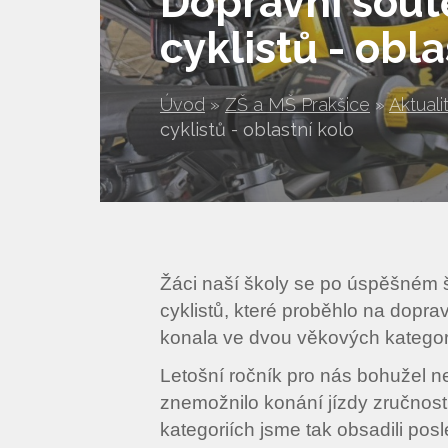
Dopravní sou
cyklistů - obla
Úvod
»
ZŠ a MŠ Prakšice
»
Aktuali
cyklistů - oblastní kolo
Žáci naší školy se po úspěšném š
cyklistů, které proběhlo na dopra
konala ve dvou věkových kategor
Letošní ročník pro nás bohužel n
znemožnilo konání jízdy zručnosti
kategoriích jsme tak obsadili po