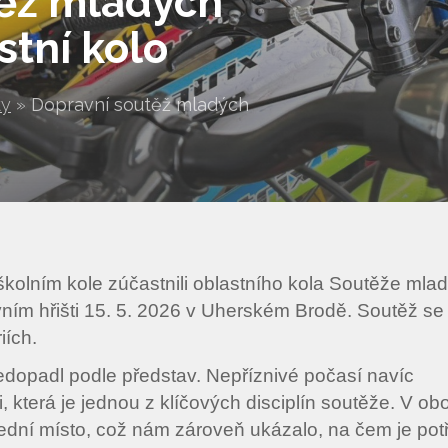
těž mladých
stní kolo
ty
»
Dopravní soutěž mladých
kolním kole zúčastnili oblastního kola Soutěže mla
vním hřišti 15. 5. 2026 v Uherském Brodě. Soutěž se
iích.
edopadl podle představ. Nepříznivé počasí navíc
, která je jednou z klíčových disciplín soutěže. V ob
slední místo, což nám zároveň ukázalo, na čem je pot