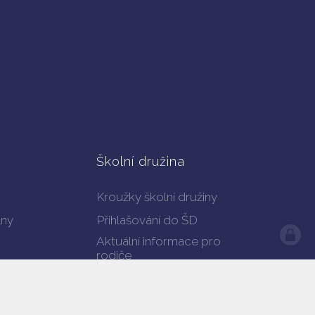
Školní družina
Kroužky školní družiny
lny
Přihlašování do ŠD
Aktuální informace pro
rodiče
Náměty a nápady pro
využití volného času
Videoklip a hymna školní