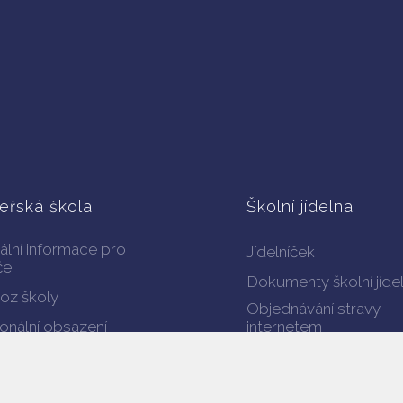
eřská škola
Školní jídelna
ální informace pro
Jídelníček
če
Dokumenty školní jíde
oz školy
Objednávání stravy
onální obsazení
internetem
Projekt - Zdravá školní
menty ke stažení
jídelna