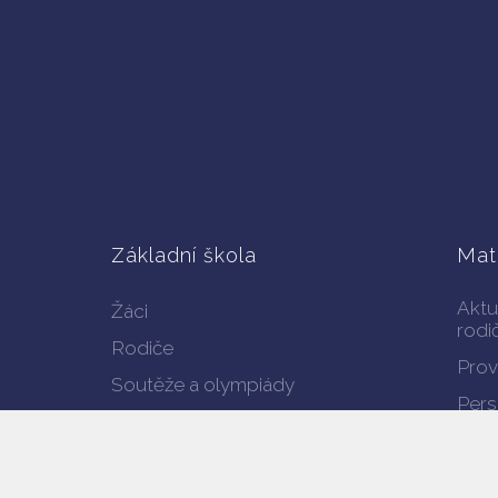
Základní škola
Mat
Aktu
Žáci
rodi
Rodiče
Prov
Soutěže a olympiády
Pers
Kroužky školního klubu
Doku
Školní poradenské
pracoviště