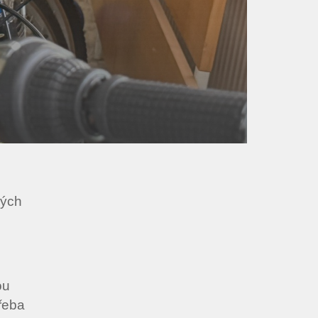
dých
ou
řeba