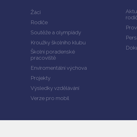
Aktu
Žáci
rodi
Rodiče
Prov
Soutěže a olympiády
Pers
Kroužky školního klubu
Doku
Školní poradenské
pracoviště
Enviromentální výchova
Projekty
Výsledky vzdělávání
Verze pro mobil