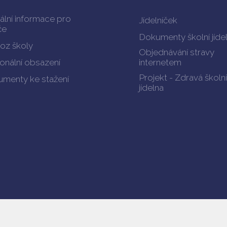
ální informace pro
Jídelníček
če
Dokumenty školní jíde
oz školy
Objednávání stravy
onální obsazení
internetem
Projekt - Zdravá školní
menty ke stažení
jídelna