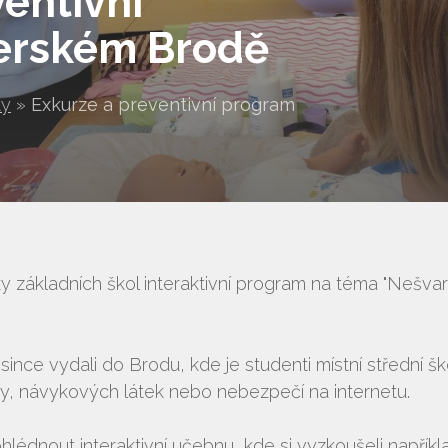
entivní
erském Brodě
ty
»
Exkurze a preventivní program
ky základních škol interaktivní program na téma "Nešva
since vydali do Brodu, kde je studenti místní střední šk
any, návykových látek nebo nebezpečí na internetu.
hlédnout interaktivní učebnu, kde si vyzkoušeli napříkl