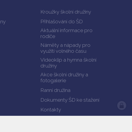
Kroužky školní družiny
lny
Přihlašování do ŠD
Aktuální informace pro
rodiče
Náměty a nápady pro
využití volného času
Videoklip a hymna školní
družiny
Akce školní družiny a
fotogalerie
Ranní družina
Dokumenty ŠD ke stažení
Kontakty