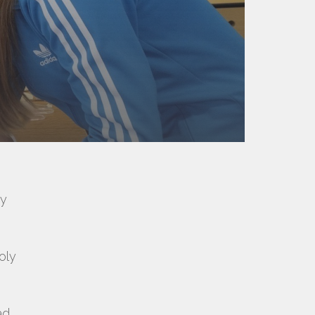
ry
oly
ad