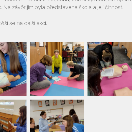
Na závěr jim byla představena škola a její činnost.
ěší se na další akci.
Vyhledávání na webu