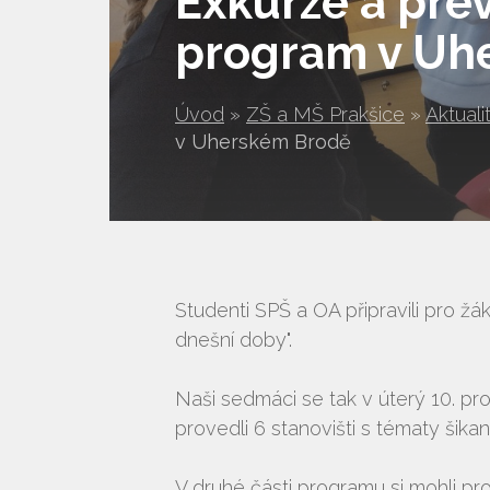
Exkurze a prev
program v Uh
Úvod
»
ZŠ a MŠ Prakšice
»
Aktuali
v Uherském Brodě
Studenti SPŠ a OA připravili pro žá
dnešní doby".
Naši sedmáci se tak v úterý 10. pro
provedli 6 stanovišti s tématy šik
V druhé části programu si mohli pro