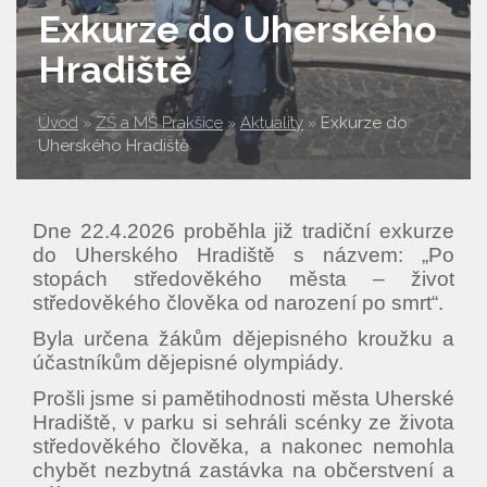
Exkurze do Uherského
Hradiště
Úvod
»
ZŠ a MŠ Prakšice
»
Aktuality
»
Exkurze do
Uherského Hradiště
Dne 22.4.2026 proběhla již tradiční exkurze
do Uherského Hradiště s názvem: „Po
stopách středověkého města – život
středověkého člověka od narození po smrt“.
Byla určena žákům dějepisného kroužku a
účastníkům dějepisné olympiády.
Prošli jsme si pamětihodnosti města Uherské
Hradiště, v parku si sehráli scénky ze života
středověkého člověka, a nakonec nemohla
chybět nezbytná zastávka na občerstvení a