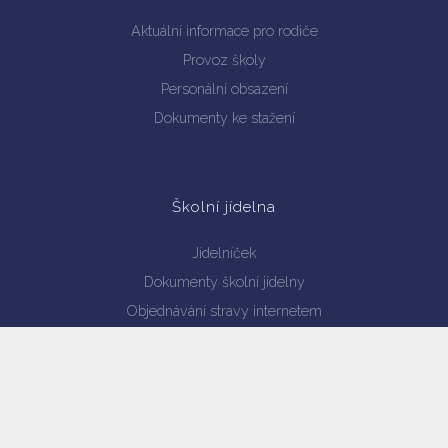
Aktuální informace pro rodiče
Provoz školy
Personální obsazení
Dokumenty ke stažení
Školní jídelna
Jídelníček
Dokumenty školní jídelny
Objednávání stravy internetem
Projekt - Zdravá školní jídelna
Školní družina