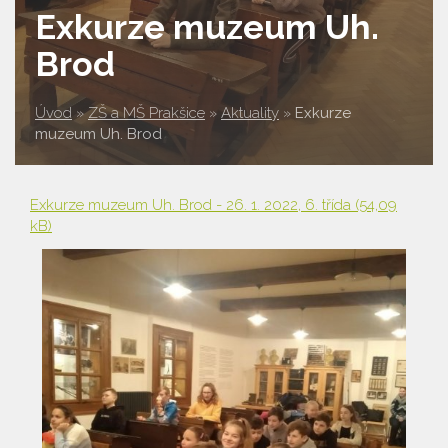
Exkurze muzeum Uh.
Brod
Úvod
»
ZŠ a MŠ Prakšice
»
Aktuality
»
Exkurze
muzeum Uh. Brod
Exkurze muzeum Uh. Brod - 26. 1. 2022, 6. třída
(54,09
kB)