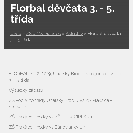
Florbal děvčata 3. - 5.
třída
Úvod
»
ZŠ a MŠ Prakšice
»
Aktuality
»
Florbal děvčata
3. - 5. třída
FLORBAL, 4. 12. 2019, Uherský Brod – kategorie děvčata
3. - 5. třida
Výsledky zápasů:
ZŠ Pod Vinohrady Uherský Brod D vs ZŠ Prakšice -
holky 2:1
ZŠ Prakšice - holky vs ZŠ HLUK GIRLS 2:1
ZŠ Prakšice - holky vs Bánovjanky 0:4