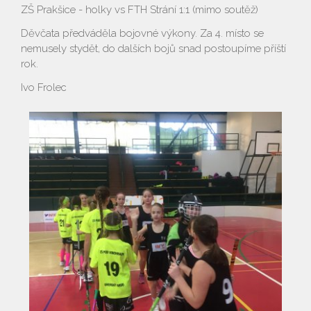
ZŠ Prakšice - holky vs FTH Strání 1:1 (mimo soutěž)
Děvčata předváděla bojovné výkony. Za 4. místo se
nemusely stydět, do dalších bojů snad postoupíme příští
rok.
Ivo Frolec