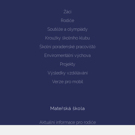
Žáci
Rodiče
Soutěže a olympiády
Kroužky školního klubu
Školní poradenské pracoviště
Enviromentální výchova
Projekty
Výsledky vzdělávání
Verze pro mobil
Mateřská škola
Aktuální informace pro rodiče
Provoz školy