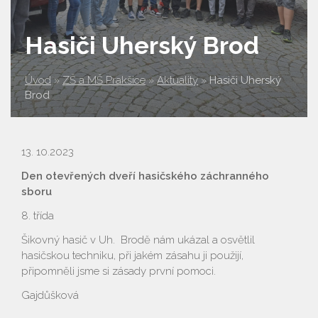
Hasiči Uherský Brod
Úvod
»
ZŠ a MŠ Prakšice
»
Aktuality
»
Hasiči Uherský
Brod
13. 10.2023
Den otevřených dveří hasičského záchranného
sboru
8. třída
Šikovný hasič v Uh. Brodě nám ukázal a osvětlil
hasičskou techniku, při jakém zásahu ji použijí,
připomněli jsme si zásady první pomoci.
Gajdůšková