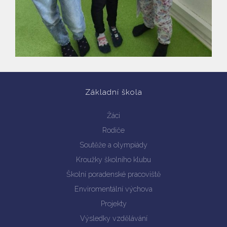
Vyhledávání na webu
Základní škola
Žáci
Rodiče
Soutěže a olympiády
Kroužky školního klubu
Školní poradenské pracoviště
Enviromentální výchova
Projekty
Výsledky vzdělávání