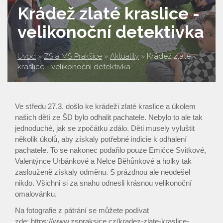
Krádež zlaté kraslice -
velikonoční detektivka
Úvod
»
ZŠ a MŠ Prakšice
»
Aktuality
»
Krádež zlaté
kraslice - velikonoční detektivka
Ve středu 27.3. došlo ke krádeži zlaté kraslice a úkolem
našich dětí ze ŠD bylo odhalit pachatele. Nebylo to ale tak
jednoduché, jak se zpočátku zdálo. Děti musely vyluštit
několik úkolů, aby získaly potřebné indicie k odhalení
pachatele. To se nakonec podařilo pouze Emičce Svitkové,
Valentýnce Urbánkové a Nelce Běhůnkové a holky tak
zaslouženě získaly odměnu. S prázdnou ale neodešel
nikdo. Všichni si za snahu odnesli krásnou velikonoční
omalovánku.
Na fotografie z pátrání se můžete podívat
zde: https://www.zspraksice.cz/kradez-zlate-kraslice-