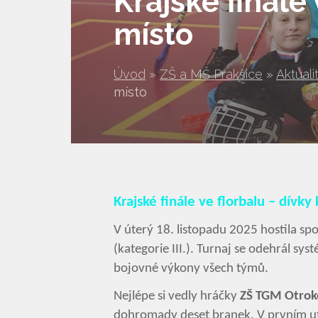
Krajské finále 
místo
Úvod
»
ZŠ a MŠ Prakšice
»
Aktuali
místo
Krajské finále ve florbalu – dívky 
V úterý 18. listopadu 2025 hostila spo
(kategorie III.). Turnaj se odehrál s
bojovné výkony všech týmů.
Nejlépe si vedly hráčky
ZŠ TGM Otrok
dohromady deset branek. V prvním utk