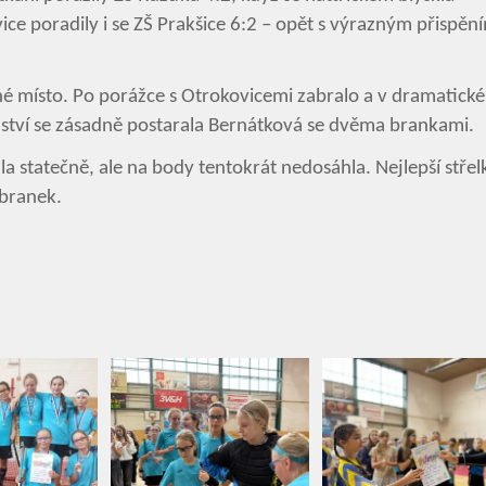
ce poradily i se ZŠ Prakšice 6:2 – opět s výrazným přispěn
é místo. Po porážce s Otrokovicemi zabralo a v dramatick
ězství se zásadně postarala Bernátková se dvěma brankami.
la statečně, ale na body tentokrát nedosáhla. Nejlepší střel
 branek.
Vyhledávání na webu