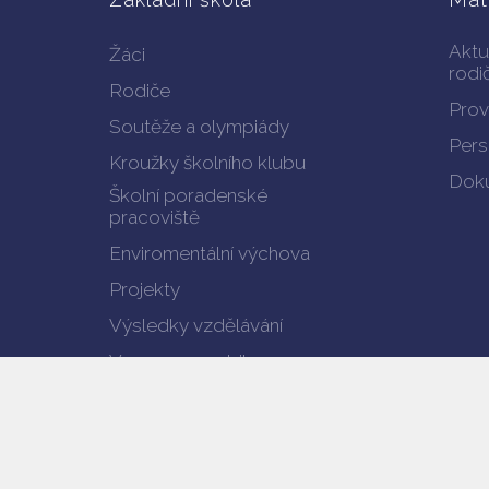
Aktu
Žáci
rodi
Rodiče
Prov
Soutěže a olympiády
Pers
Kroužky školního klubu
Doku
Školní poradenské
pracoviště
Enviromentální výchova
Projekty
Výsledky vzdělávání
Verze pro mobil