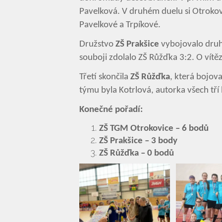
Pavelková. V druhém duelu si Otrokovi
Pavelkové a Trpíkové.
Družstvo
ZŠ Prakšice
vybojovalo druh
souboji zdolalo ZŠ Růžďka 3:2. O vít
Třetí skončila
ZŠ Růžďka
, která bojova
týmu byla Kotrlová, autorka všech tří
Konečné pořadí:
ZŠ TGM Otrokovice – 6 bodů
ZŠ Prakšice – 3 body
ZŠ Růžďka – 0 bodů