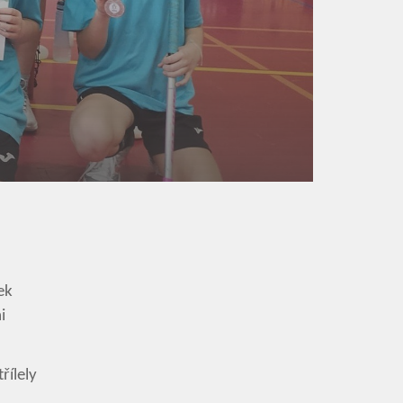
ek
i
řílely