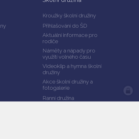
Kroužky školní družiny
lny
Přihlašování do ŠD
Aktuální informace pro
rodiče
Náměty a nápady pro
využití volného času
Videoklip a hymna školní
družiny
Akce školní družiny a
fotogalerie
Ranní družina
Dokumenty ŠD ke stažení
Kontakty