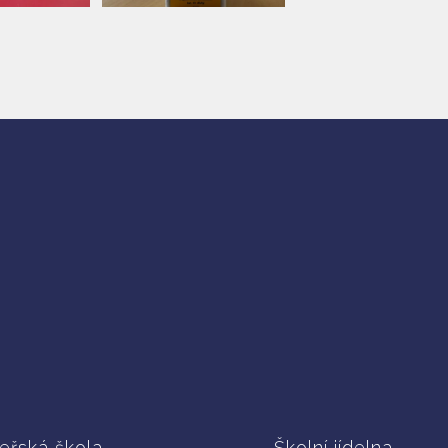
eřská škola
Školní jídelna