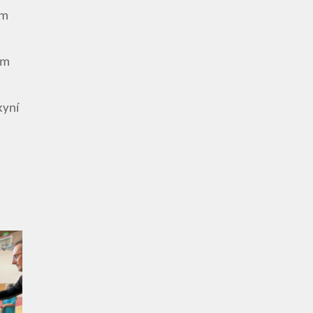
ím
ém
kyní