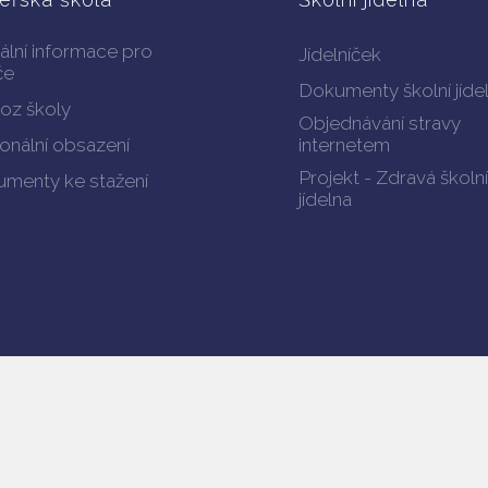
ální informace pro
Jídelníček
če
Dokumenty školní jíde
oz školy
Objednávání stravy
onální obsazení
internetem
Projekt - Zdravá školní
menty ke stažení
jídelna