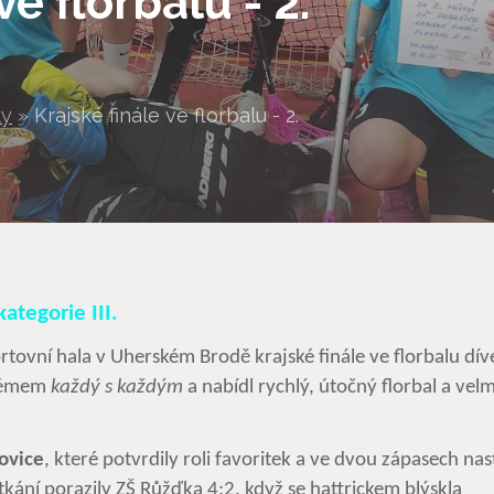
ve florbalu - 2.
ty
»
Krajské finále ve florbalu - 2.
kategorie III.
rtovní hala v Uherském Brodě krajské finále ve florbalu dív
ystémem
každý s každým
a nabídl rychlý, útočný florbal a velm
ovice
, které potvrdily roli favoritek a ve dvou zápasech nast
ání porazily ZŠ Růžďka 4:2, když se hattrickem blýskla