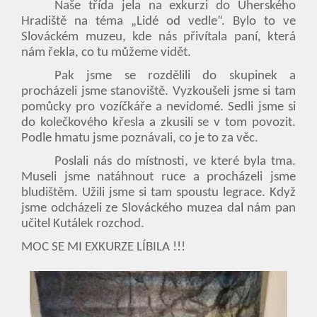
Naše třída jela na exkurzi do Uherského
Hradiště na téma „Lidé od vedle“. Bylo to ve
Slováckém muzeu, kde nás přivítala paní, která
nám řekla, co tu můžeme vidět.
Pak jsme se rozdělili do skupinek a
procházeli jsme stanoviště. Vyzkoušeli jsme si tam
pomůcky pro vozíčkáře a nevidomé. Sedli jsme si
do kolečkového křesla a zkusili se v tom povozit.
Podle hmatu jsme poznávali, co je to za věc.
Poslali nás do místnosti, ve které byla tma.
Museli jsme natáhnout ruce a procházeli jsme
bludištěm. Užili jsme si tam spoustu legrace. Když
jsme odcházeli ze Slováckého muzea dal nám pan
učitel Kutálek rozchod.
MOC SE MI EXKURZE LÍBILA !!!