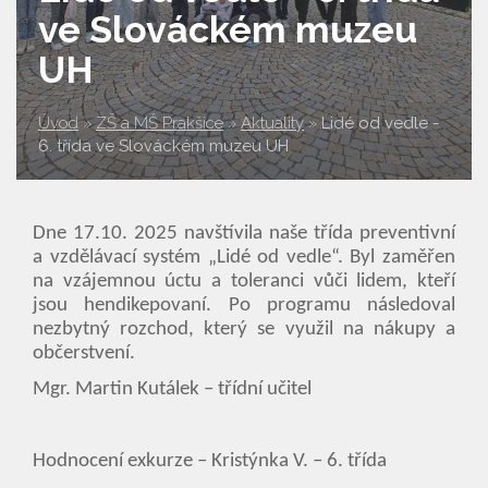
ve Slováckém muzeu
UH
Úvod
»
ZŠ a MŠ Prakšice
»
Aktuality
»
Lidé od vedle -
6. třída ve Slováckém muzeu UH
Dne 17.10. 2025 navštívila naše třída preventivní
a vzdělávací systém „Lidé od vedle“. Byl zaměřen
na vzájemnou úctu a toleranci vůči lidem, kteří
jsou hendikepovaní. Po programu následoval
nezbytný rozchod, který se využil na nákupy a
občerstvení.
Mgr. Martin Kutálek – třídní učitel
Hodnocení exkurze – Kristýnka V. – 6. třída