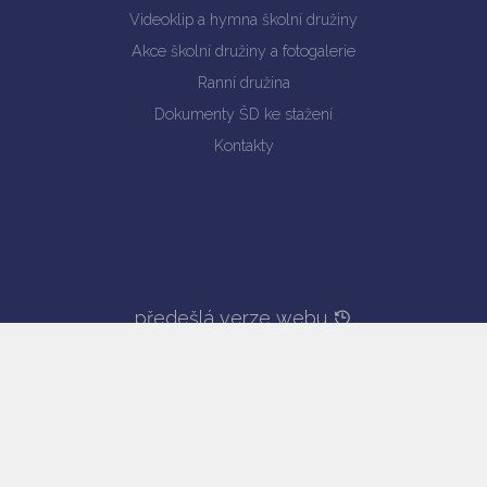
Videoklip a hymna školní družiny
Akce školní družiny a fotogalerie
Ranní družina
Dokumenty ŠD ke stažení
Kontakty
předešlá verze webu
Prohlášení o přístupnosti
© copyright 2019
web by
iCard.cz