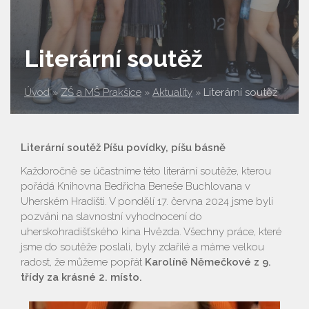
Literární soutěž
Úvod
»
ZŠ a MŠ Prakšice
»
Aktuality
»
Literární soutěž
Literární soutěž Píšu povídky, píšu básně
Každoročně se účastníme této literární soutěže, kterou
pořádá Knihovna Bedřicha Beneše Buchlovana v
Uherském Hradišti. V pondělí 17. června 2024 jsme byli
pozváni na slavnostní vyhodnocení do
uherskohradišťského kina Hvězda. Všechny práce, které
jsme do soutěže poslali, byly zdařilé a máme velkou
radost, že můžeme popřát
Karolíně Němečkové z 9.
třídy za krásné 2. místo.