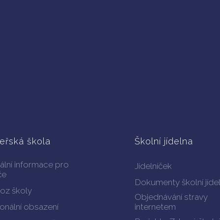
eřská škola
Školní jídelna
ální informace pro
Jídelníček
če
Dokumenty školní jíde
oz školy
Objednávání stravy
onální obsazení
internetem