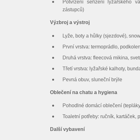
Potvrzení seřízení lyžařského v
zástupců)
Výzbroj a výstroj
Lyže, boty a hůlky (sjezdové), sno
První vrstva: termoprádlo, podkole
Druhá vrstva: fleecová mikina, svet
Třetí vrstva: lyžařské kalhoty, bun
Pevná obuv, sluneční brýle
Oblečení na chatu a hygiena
Pohodlné domácí oblečení (tepláky,
Toaletní potřeby: ručník, kartáček, 
Další vybavení