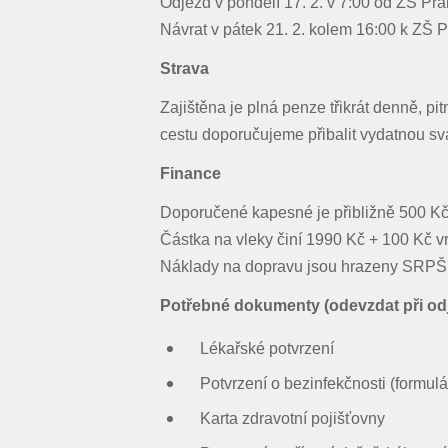
Odjezd v pondělí 17. 2. v 7:00 od ZŠ Prak
Návrat v pátek 21. 2. kolem 16:00 k ZŠ P
Strava
Zajištěna je plná penze třikrát denně, 
cestu doporučujeme přibalit vydatnou sv
Finance
Doporučené kapesné je přibližně 500 Kč
Částka na vleky činí 1990 Kč + 100 Kč vr
Náklady na dopravu jsou hrazeny SRPŠ, 
Potřebné dokumenty (odevzdat při od
Lékařské potvrzení
Potvrzení o bezinfekčnosti (formulář
Karta zdravotní pojišťovny