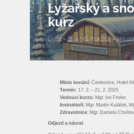
Lyžařský a s
kurz
Úvod
»
ZŠ a MŠ Prakšice
»
Aktuali
Místo konání:
Čenkovice, Hotel Atl
Termín:
17. 2. – 21. 2. 2025
Vedoucí kurzu:
Mgr. Ivo Frolec
Instruktoři:
Mgr. Martin Kutálek, M
Zdravotnice:
Mgr. Daniela Chvílo
Odjezd a návrat