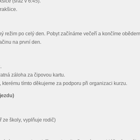
šice (sraz v 6:45).
rakšice.
pitný režim po celý den. Pobyt začínáme večeří a končíme oběde
ačinu na první den.
.
atná záloha za čipovou kartu.
kterému tímto děkujeme za podporu při organizaci kurzu.
jezdu)
 ze školy, vyplňuje rodič)