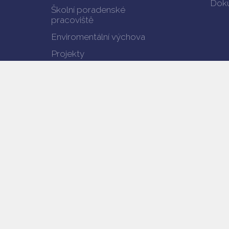
Doku
Školní poradenské
pracoviště
Enviromentální výchova
Projekty
Výsledky vzdělávání
Verze pro mobil