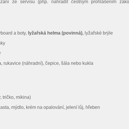
Vyhledávání na webu
ázání ze servisu (příp. nahradit čestným prohlášením zák
wboard a boty,
lyžařská helma (povinná),
lyžařské brýle
nky
r
da, rukavice (náhradní), čepice, šála nebo kukla
 tričko, mikina)
pasta, mýdlo, krém na opalování, jelení lůj, hřeben