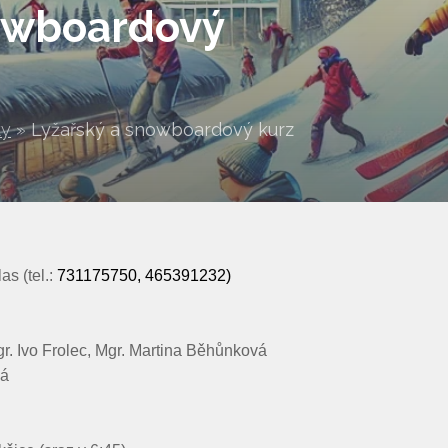
nowboardový
ty
»
Lyžařský a snowboardový kurz
as (tel.:
731175750, 465391232)
gr. Ivo Frolec, Mgr. Martina Běhůnková
vá