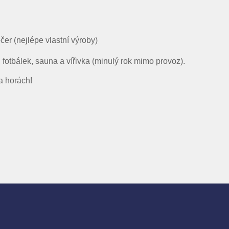
er (nejlépe vlastní výroby)
fotbálek, sauna a vířivka (minulý rok mimo provoz).
a horách!
. 2025
Frolec