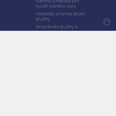
Náměty a nápady pro
využití volného času
Videoklip a hymna školní
družiny
Akce školní družiny a
fotogalerie
Ranní družina
Dokumenty ŠD ke stažení
Kontakty