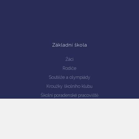
Základní škola
Žáci
Rodiče
Soutěže a olympiády
Kroužky školního klubu
Školní poradenské pracoviště
Enviromentální výchova
Projekty
Výsledky vzdělávání
Verze pro mobil