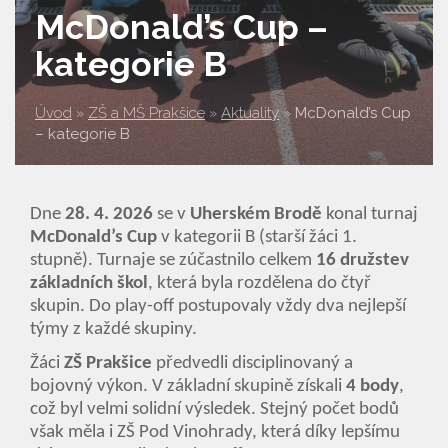
McDonald’s Cup –
kategorie B
Úvod
»
ZŠ a MŠ Prakšice
»
Aktuality
»
McDonald’s Cup
– kategorie B
Dne
28. 4. 2026
se v
Uherském Brodě
konal turnaj
McDonald’s Cup
v kategorii B (starší žáci 1.
stupně). Turnaje se zúčastnilo celkem
16 družstev
základních škol
, která byla rozdělena do čtyř
skupin. Do play-off postupovaly vždy dva nejlepší
týmy z každé skupiny.
Žáci
ZŠ Prakšice
předvedli disciplinovaný a
bojovný výkon. V základní skupině získali
4 body
,
což byl velmi solidní výsledek. Stejný počet bodů
však měla i ZŠ Pod Vinohrady, která díky lepšímu