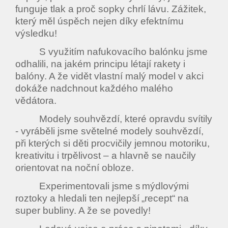
funguje tlak a proč sopky chrlí lávu. Zážitek,
který měl úspěch nejen díky efektnímu
výsledku!
S využitím nafukovacího balónku jsme
odhalili, na jakém principu létají rakety i
balóny. A že vidět vlastní malý model v akci
dokáže nadchnout každého malého
vědátora.
Modely souhvězdí, které opravdu svítily
- vyráběli jsme světelné modely souhvězdí,
při kterých si děti procvičily jemnou motoriku,
kreativitu i trpělivost – a hlavně se naučily
orientovat na noční obloze.
Experimentovali jsme s
m
ý
dlov
ý
mi
roztoky a hledali ten nejlep
ší
„
recept
“
na
super bubliny. A
ž
e se povedly!