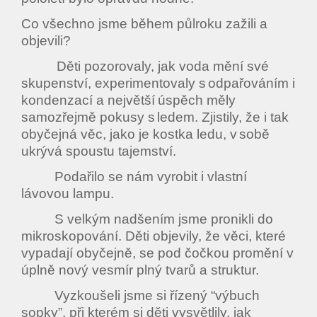
Co všechno jsme během půlroku zažili a
objevili?
Děti pozorovaly, jak voda mění své
skupenství, experimentovaly s
odpa
ř
ov
á
n
í
m i
kondenzac
í
a nejv
ě
t
ší
ú
sp
ě
ch m
ě
ly
samoz
ř
ejm
ě
pokusy s
ledem. Zjistily,
ž
e i tak
oby
č
ejn
á
v
ě
c, jako je kostka ledu, v
sob
ě
ukr
ý
v
á
spoustu tajemstv
í
.
Podařilo se nám vyrobit i vlastní
lávovou lampu.
S velkým nadšením jsme pronikli do
mikroskopování. Děti objevily, že věci, které
vypadají obyčejně, se pod čočkou promění v
úplně nový vesmír plný tvarů a struktur.
Vyzkoušeli jsme si řízený “výbuch
sopky”, při kterém si děti vysvětlily, jak