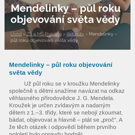
Mendelinky – půl roku
objevování světa vědy
Úvod
»
ZŠ a MŠ Prakšice
»
Aktuality
»
Mendelinky –
půl roku objevování světa vědy
Mendelinky – půl roku objevování
světa vědy
Už půl roku se v kroužku Mendelinky
společně s dětmi snažíme navázat na odkaz
věhlasného přírodovědce J. G. Mendela.
Kroužek je určen zvídavým a nadaným
dětem z
1.
–
3. t
ří
dy, kter
é
se neboj
í
zkoumat,
b
á
dat, objevovat a hlavn
ě
–
pt
á
t se
„
pro
č“
. A
že těch otázek i odpovědí během prvního
pololetí bylo opravdu hodně!