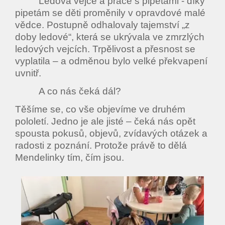
Ledová vejce a práce s pipetami - díky
pipetám se děti proměnily v opravdové malé
vědce. Postupně odhalovaly tajemství „z
doby ledové“, která se ukrývala ve zmrzlých
ledových vejcích. Trpělivost a přesnost se
vyplatila – a odměnou bylo velké překvapení
uvnitř.
A co nás čeká dál?
Těšíme se, co vše objevíme ve druhém
pololetí. Jedno je ale jisté – čeká nás opět
spousta pokusů, objevů, zvídavých otázek a
radosti z poznání. Protože právě to dělá
Mendelinky tím, čím jsou.