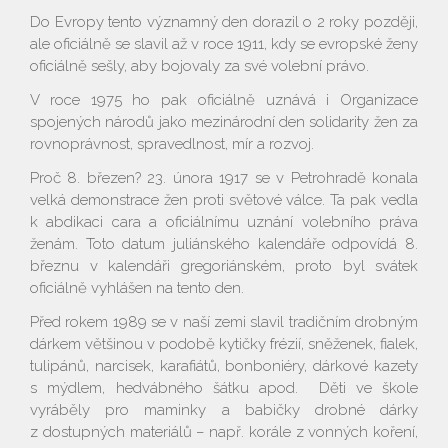
Do Evropy tento významný den dorazil o 2 roky později,
ale oficiálně se slavil až v roce 1911, kdy se evropské ženy
oficiálně sešly, aby bojovaly za své volební právo.
V roce 1975 ho pak oficiálně uznává i Organizace
spojených národů jako mezinárodní den solidarity žen za
rovnoprávnost, spravedlnost, mír a rozvoj.
Proč 8. březen? 23. února 1917 se v Petrohradě konala
velká demonstrace žen proti světové válce. Ta pak vedla
k abdikaci cara a oficiálnímu uznání volebního práva
ženám. Toto datum juliánského kalendáře odpovídá 8.
březnu v kalendáři gregoriánském, proto byl svátek
oficiálně vyhlášen na tento den.
Před rokem 1989 se v naší zemi slavil tradičním drobným
dárkem většinou v podobě kytičky frézií, sněženek, fialek,
tulipánů, narcisek, karafiátů, bonboniéry, dárkové kazety
s mýdlem, hedvábného šátku apod. Děti ve škole
vyráběly pro maminky a babičky drobné dárky
z dostupných materiálů – např. korále z vonných koření,