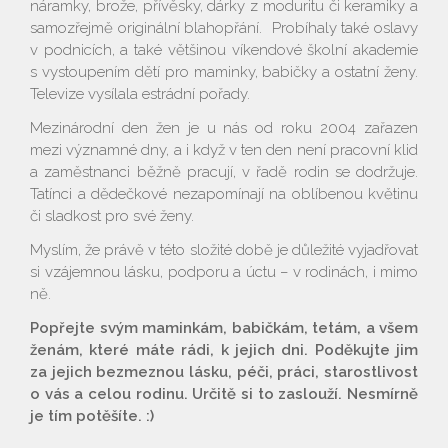
náramky, brože, přívěsky, dárky z moduritu či keramiky a
samozřejmě originální blahopřání. Probíhaly také oslavy
v podnicích, a také většinou víkendové školní akademie
s vystoupením dětí pro maminky, babičky a ostatní ženy.
Televize vysílala estrádní pořady.
Mezinárodní den žen je u nás od roku 2004 zařazen
mezi významné dny, a i když v ten den není pracovní klid
a zaměstnanci běžně pracují, v řadě rodin se dodržuje.
Tatínci a dědečkové nezapomínají na oblíbenou květinu
či sladkost pro své ženy.
Myslím, že právě v této složité době je důležité vyjadřovat
si vzájemnou lásku, podporu a úctu – v rodinách, i mimo
Vyhledávání na webu
ně.
Popřejte svým maminkám, babičkám, tetám, a všem
ženám, které máte rádi, k jejich dni. Poděkujte jim
za jejich bezmeznou lásku, péči, práci, starostlivost
o vás a celou rodinu. Určitě si to zaslouží. Nesmírně
je tím potěšíte. :)