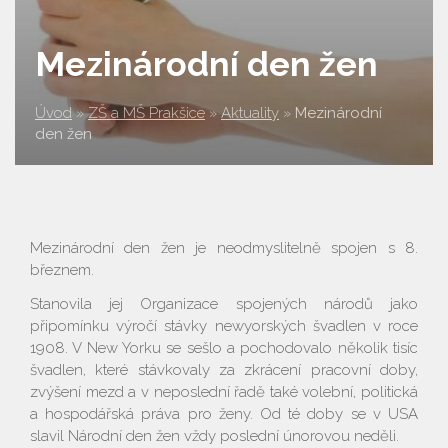
Mezinárodní den žen
Úvod
»
ZŠ a MŠ Prakšice
»
Aktuality
»
Mezinárodní
den žen
​​​​​​​Mezinárodní den žen je neodmyslitelně spojen s 8.
březnem.
Stanovila jej Organizace spojených národů jako
připomínku výročí stávky newyorských švadlen v roce
1908. V New Yorku se sešlo a pochodovalo několik tisíc
švadlen, které stávkovaly za zkrácení pracovní doby,
zvýšení mezd a v neposlední řadě také volební, politická
a hospodářská práva pro ženy. Od té doby se v USA
slavil Národní den žen vždy poslední únorovou neděli.