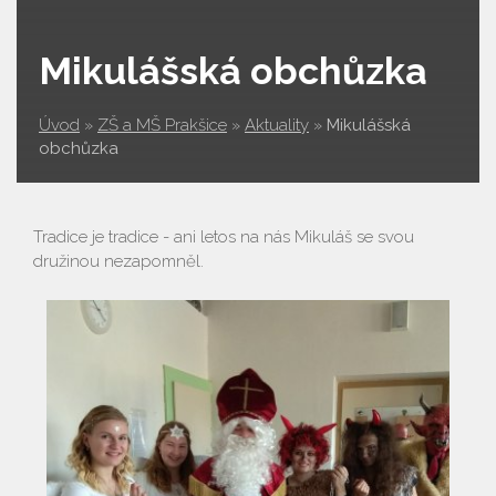
Mikulášská obchůzka
Úvod
»
ZŠ a MŠ Prakšice
»
Aktuality
»
Mikulášská
obchůzka
Tradice je tradice - ani letos na nás Mikuláš se svou
družinou nezapomněl.