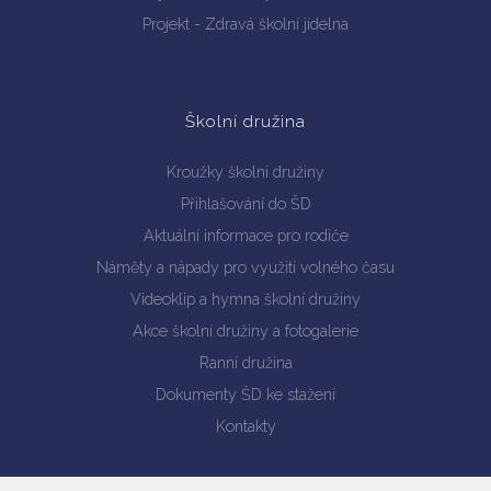
Projekt - Zdravá školní jídelna
Školní družina
Kroužky školní družiny
Přihlašování do ŠD
Aktuální informace pro rodiče
Náměty a nápady pro využití volného času
Videoklip a hymna školní družiny
Akce školní družiny a fotogalerie
Ranní družina
Dokumenty ŠD ke stažení
Kontakty