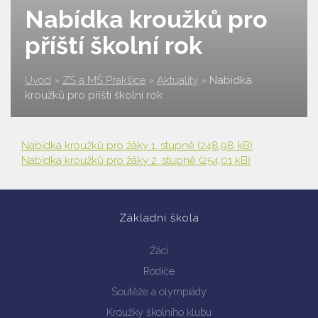
Nabídka kroužků pro
příští školní rok
Úvod
»
ZŠ a MŠ Prakšice
»
Aktuality
»
Nabídka
kroužků pro příští školní rok
Nabídka kroužků pro žáky 1. stupně
(248,98 kB)
Nabídka kroužků pro žáky 2. stupně
(254,01 kB)
Základní škola
Žáci
Rodiče
Soutěže a olympiády
Kroužky školního klubu