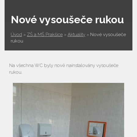
Nové vysoušeče rukou
Úvod
»
ZŠ a MŠ Prakšice
»
Aktuality
»
Nové vysoušeče
rukou
Na všechna WC byly nově nainstalovány vysoušeče
rukou.