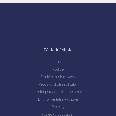
Základní škola
Žáci
Rodiče
Soutěže a olympiády
Kroužky školního klubu
Školní poradenské pracoviště
Enviromentální výchova
Projekty
Výsledky vzdělávání