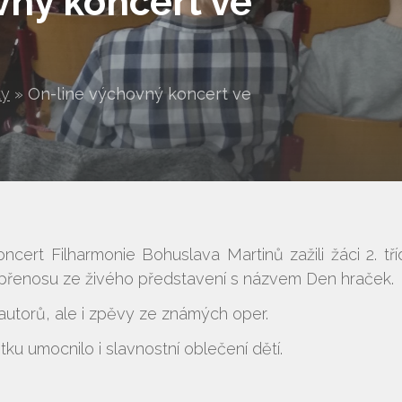
vný koncert ve
ty
»
On-line výchovný koncert ve
cert Filharmonie Bohuslava Martinů zažili žáci 2. tř
ne přenosu ze živého představení s názvem Den hraček.
autorů, ale i zpěvy ze známých oper.
tku umocnilo i slavnostní oblečení dětí.
Vyhledávání na webu