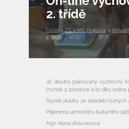
On-line výcho
2. třídě
Úvod
»
ZŠ a MŠ Prakšice
»
Aktuali
2. třídě
Již dlouho plánovaný výchovný kon
čtvrtek 3. prosince a to díky onli
Slyšeli ukázky ze skladeb různých 
Příjemnou atmosféru kulturního záži
Mgr. Alena Braunerová