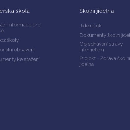
eřská škola
Školní jídelna
ální informace pro
Jídelníček
če
Dokumenty školní jíde
oz školy
Objednávání stravy
onální obsazení
internetem
Projekt - Zdravá školní
menty ke stažení
jídelna