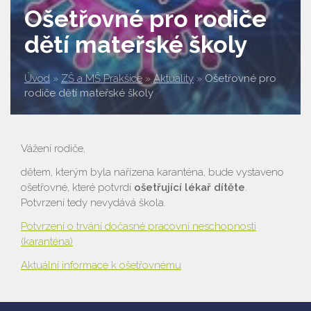
Ošetřovné pro rodiče
dětí mateřské školy
Úvod
»
ZŠ a MŠ Prakšice
»
Aktuality
»
Ošetřovné pro
rodiče dětí mateřské školy
Vážení rodiče,
dětem, kterým byla nařízena karanténa, bude vystaveno
ošetřovné, které potvrdí
ošetřující lékař dítěte
.
Potvrzení tedy nevydává škola.
Potvrzení o trvání dočasné pracovní neschopnosti
(karanténa)
Aktuální informace k ošetřovnému