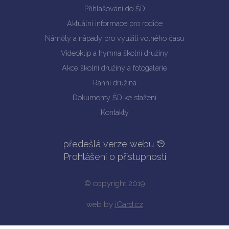
Přihlašování do ŠD
Aktuální informace pro rodiče
Náměty a nápady pro využití volného času
Videoklip a hymna školní družiny
Akce školní družiny a fotogalerie
Ranní družina
Dokumenty ŠD ke stažení
Kontakty
předešlá verze webu
Prohlášení o přístupnosti
© copyright 2019
web by
iCard.cz