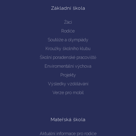
Základní škola
Žáci
Rodiče
Soutěže a olympiády
Kroužky školního klubu
Vyhledávání na webu
Školní poradenské pracoviště
Enviromentální výchova
Projekty
Výsledky vzdělávání
Verze pro mobil
Mateřská škola
Aktuální informace pro rodiče