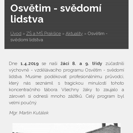
Osvětim - svědomí
lidstva
Úvod
»
ZŠ a MŠ Prakšice
»
Aktuality
»
Osvětim -
svědomí lidstva
Dne
1.4.2019
se naši
žáci 8. a 9. třídy
zúčastnili
výchovně - vzdělávacího programu Osvětim - svědomí
lidstva. Musíme poděkovat profesionálnímu průvodci,
který nás seznámil s tragickou minulostí tohoto
koncentračního tábora. Všechny žáky to zaujalo a
zároveň si odnesli mnoho zážitků. Celý program byl
velmi poučný.
Mgr. Martin Kutálek