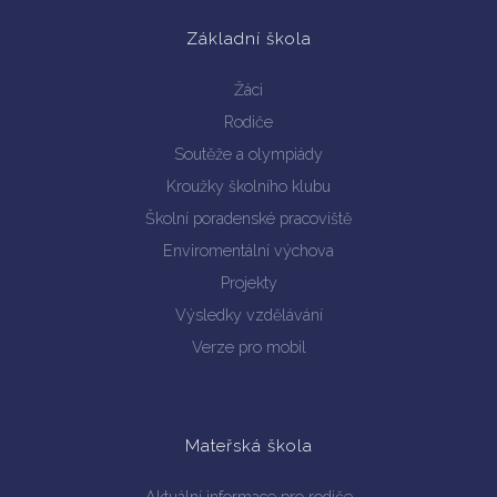
Základní škola
Žáci
Rodiče
Soutěže a olympiády
Kroužky školního klubu
Vyhledávání na webu
Školní poradenské pracoviště
Enviromentální výchova
Projekty
Výsledky vzdělávání
Verze pro mobil
Mateřská škola