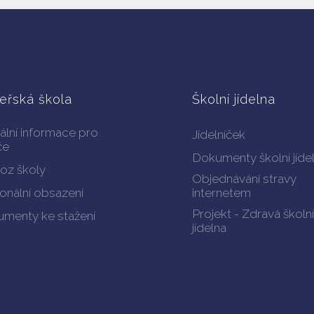
eřská škola
Školní jídelna
ální informace pro
Jídelníček
če
Dokumenty školní jíde
oz školy
Objednávání stravy
onální obsazení
internetem
Projekt - Zdravá školní
menty ke stažení
jídelna