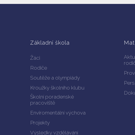
Základní škola
Mat
Aktu
Žáci
rodi
Rodiče
Prov
Soutěže a olympiády
Pers
Kroužky školního klubu
Doku
Školní poradenské
pracoviště
Enviromentální výchova
Projekty
Výsledky vzdělávání