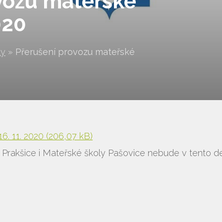
vozu mateřské
020
ty
»
Přerušení provozu mateřské
Vyhledávání na webu
6. 11. 2020
(206,07 kB)
Prakšice i Mateřské školy Pašovice nebude v tento d