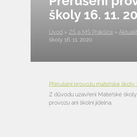
Přerušení pro
školy 16. 11. 2
Úvod
»
ZŠ a MŠ Prakšice
»
Aktuali
školy 16. 11. 2020
Přerušení provozu mateřské školy 1
Z důvodu uzavření Mateřské školy 
provozu ani školní jídelna.