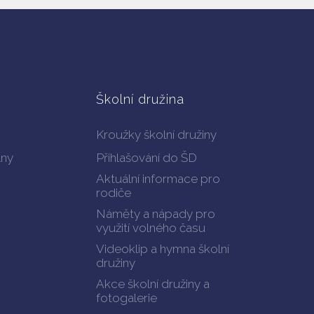
Školní družina
Kroužky školní družiny
lny
Přihlašování do ŠD
Aktuální informace pro
rodiče
Náměty a nápady pro
využití volného času
Videoklip a hymna školní
družiny
Akce školní družiny a
fotogalerie