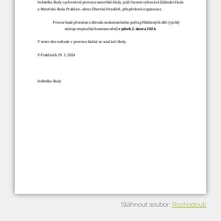
Stáhnout soubor:
Rozhodnutí
Vyhledávání na webu