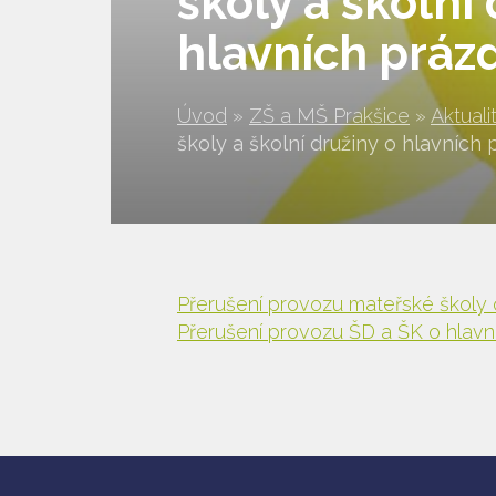
školy a školní
hlavních práz
Úvod
»
ZŠ a MŠ Prakšice
»
Aktuali
školy a školní družiny o hlavních
Přerušení provozu mateřské školy 
Přerušení provozu ŠD a ŠK o hlavn