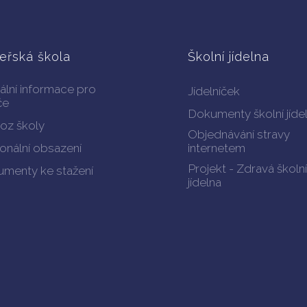
eřská škola
Školní jídelna
ální informace pro
Jídelníček
če
Dokumenty školní jíde
oz školy
Objednávání stravy
onální obsazení
internetem
Projekt - Zdravá školní
menty ke stažení
jídelna