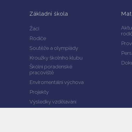
Základní škola
Mat
Aktu
Žáci
rodi
Rodiče
Prov
Soutěže a olympiády
Pers
Kroužky školního klubu
Doku
Školní poradenské
pracoviště
Enviromentální výchova
Projekty
Výsledky vzdělávání
Verze pro mobil