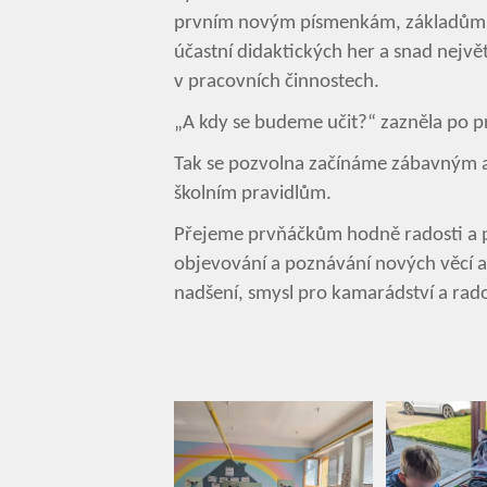
prvním novým písmenkám, základům ma
účastní didaktických her a snad největ
v pracovních činnostech.
„A kdy se budeme učit?“ zazněla po pr
Tak se pozvolna začínáme zábavným 
školním pravidlům.
Přejeme prvňáčkům hodně radosti a p
objevování a poznávání nových věcí a
nadšení, smysl pro kamarádství a rado
Jana 