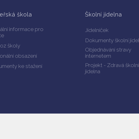
eřská škola
Školní jídelna
ální informace pro
Jídelníček
če
Dokumenty školní jíde
oz školy
Objednávání stravy
onální obsazení
internetem
Projekt - Zdravá školní
menty ke stažení
jídelna