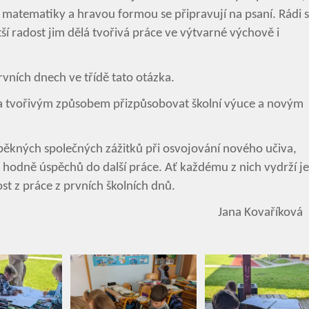
tematiky a hravou formou se připravují na psaní. Rádi 
ší radost jim dělá tvořivá práce ve výtvarné výchově i
vních dnech ve třídě tato otázka.
a tvořivým způsobem přizpůsobovat školní výuce a novým
ěkných společných zážitků při osvojování nového učiva,
 hodně úspěchů do další práce. Ať každému z nich vydrží j
st z práce z prvních školních dnů.
Kovaříková
Vyhledávání na webu