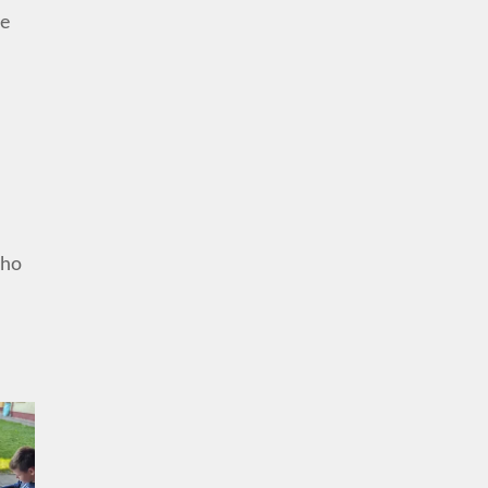
se
eho