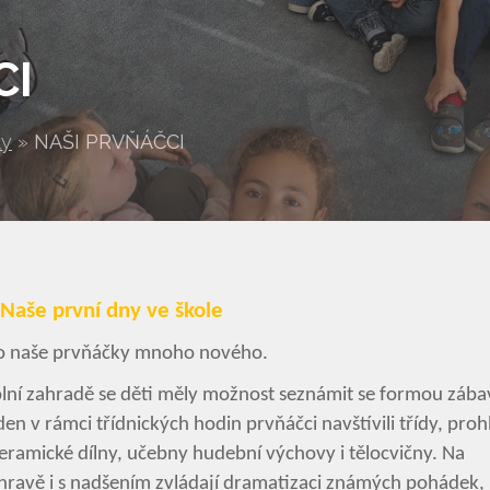
CI
ty
»
NAŠI PRVŇÁČCI
Naše první dny ve škole
lo naše prvňáčky mnoho nového.
ní zahradě se děti měly možnost seznámit se formou záb
n v rámci třídnických hodin prvňáčci navštívili třídy, prohlé
eramické dílny, učebny hudební výchovy i tělocvičny. Na
ď hravě i s nadšením zvládají dramatizaci známých pohádek, 