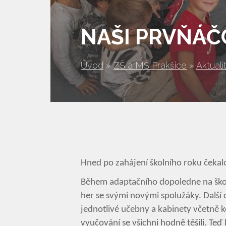
NAŠI PRVŇÁČ
Úvod
»
ZŠ a MŠ Prakšice
»
Aktuali
Hned po zahájení školního roku čeka
Během adaptačního dopoledne na škol
her se svými novými spolužáky. Další de
jednotlivé učebny a kabinety včetně k
vyučování se všichni hodně těšili. Te