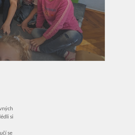
avných
dli si
učí se