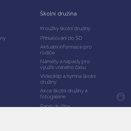
Školní družina
Kroužky školní družiny
lny
Přihlašování do ŠD
Aktuální informace pro
rodiče
Náměty a nápady pro
využití volného času
Videoklip a hymna školní
družiny
Akce školní družiny a
fotogalerie
Ranní družina
Dokumenty ŠD ke stažení
Kontakty