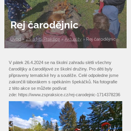
Rej čarodějnic
Úvod
»
ZŠ a MŠ Prakšice
»
Aktuality
»
Rej čarodějnic
V pátek 26.4.2024 se na školní zahradu slétli všechny
čarodějky a čarodějové ze školní družiny. Pro děti byly
připraveny tematické hry a soutěže. Celé odpoledne jsme
zakončili táborákem s opékáním špekáčků. Na fotografie
z této akce se můžete podívat
zde: https://www.zspraksice.cz/rej-carodejnic-1714378236