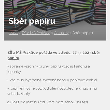
Sběr papíru
Úvod
»
ZŠ a MŠ Prakšice
»
Aktuality
»
Sběr papíru
ZŠ a MŠ Prakšice pořádá ve středu 27. 9. 2023 sběr
papíru
- sbíráme všechny druhy papíru včetně kartonu a
lepenky
- vše musí být řádně svázané nebo v papírové krabici
- papír je možné vozit od úterý odpoledne k hlavnímu
vchodu školy
a uložit dle rozpisu tříd, které mezi sebou soutěží