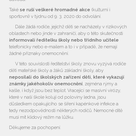
Také
se ruší veškeré hromadné akce
(kulturní i
sportovní) v týdnu od 9. 3. 2020 do odvolání.
Dále žádá rodiče, jejichž děti se nacházely v rizikových
oblastech nebo jinde v zahraničí, aby o této skutečnosti
informovali ředitelku školy nebo třídního učitele
telefonicky nebo e-mailem a to i v případě, že nemají
žádné příznaky onemocnění.
V této souvislosti ředitelství školy znovu vyzývá rodiče
dětí mateřské školy a žáků základní školy, aby
neposílali do školských zařízení děti, které vykazují
známky jakéhokoliv onemocnění
, zejména rýmy a
kašle, i když jsou bez teplot. Vracející se masívní virózy,
které v naší škole kolují od poloviny ledna, jsou
důsledkem opakujícího se šíření kapénkové infekce a
tedy nezodpovědnosti některých rodičů. Nemocné dítě
musí mít klidový režim na lůžku.
Děkujeme za pochopení.