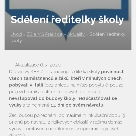
Sdělení ředitelky školy
Úvod
»
ZŠ a MŠ Prakšice
»
Aktuality
»
Sdělení ředitelky
školy
Aktualizace 6. 3. 2020:
​​​​​​​Dle výzvy KHS Zlín stanovuje ředitelka školy
povinnost
všech zaměstnanců a žáků
,​​​​​​​
kteří v minulých dnech
pobývali v Itálii
(bez ohledu na místo pobytu či pouze
průjezd zemí)
a dalších rizikových oblastech, ​​​​​​​
nevstupovat do budovy školy
,
nezúčastňovat se
výuky
a to nejméně
14 dní po svém návratu
.
Žáci budou ponecháni po maximální inkubační dobu (tj.
14 dnů po návratu z rizikových oblastí) v režimu domácí
výuky – omluvená nepřítomnost z epidemiologických
důvodů.