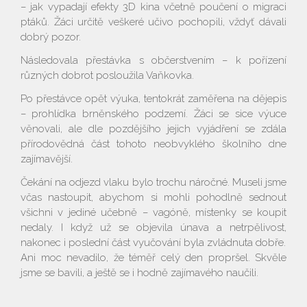
– jak vypadají efekty 3D kina včetně poučení o migraci
ptáků. Žáci určitě veškeré učivo pochopili, vždyť dávali
dobrý pozor.
Následovala přestávka s občerstvením – k pořízení
různých dobrot posloužila Vaňkovka.
Po přestávce opět výuka, tentokrát zaměřena na dějepis
– prohlídka brněnského podzemí. Žáci se sice výuce
věnovali, ale dle pozdějšího jejich vyjádření se zdála
přírodovědná část tohoto neobvyklého školního dne
zajímavější.
Čekání na odjezd vlaku bylo trochu náročné. Museli jsme
včas nastoupit, abychom si mohli pohodlně sednout
všichni v jediné učebně – vagóně, místenky se koupit
nedaly. I když už se objevila únava a netrpělivost,
nakonec i poslední část vyučování byla zvládnuta dobře.
Ani moc nevadilo, že téměř celý den propršel. Skvěle
jsme se bavili, a ještě se i hodně zajímavého naučili.