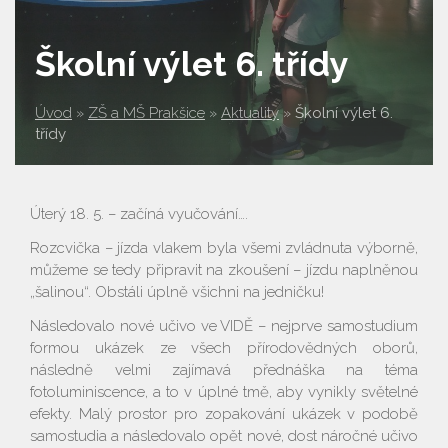
Školní výlet 6. třídy
Úvod
»
ZŠ a MŠ Prakšice
»
Aktuality
»
Školní výlet 6.
třídy
Úterý 18. 5. – začíná vyučování….
Rozcvička – jízda vlakem byla všemi zvládnuta výborně,
můžeme se tedy připravit na zkoušení – jízdu naplněnou
„šalinou“. Obstáli úplně všichni na jedničku!
Následovalo nové učivo ve VIDĚ – nejprve samostudium
formou ukázek ze všech přírodovědných oborů,
následně velmi zajímavá přednáška na téma
fotoluminiscence, a to v úplné tmě, aby vynikly světelné
efekty. Malý prostor pro zopakování ukázek v podobě
samostudia a následovalo opět nové, dost náročné učivo