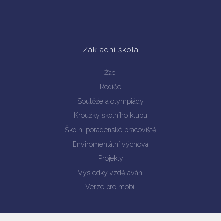
Základní škola
Žáci
Rodiče
Soutěže a olympiády
Kroužky školního klubu
Školní poradenské pracoviště
Enviromentální výchova
Projekty
Výsledky vzdělávání
Verze pro mobil