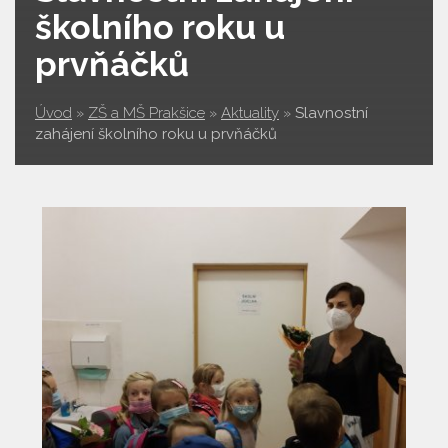
školního roku u
prvňáčků
Úvod
»
ZŠ a MŠ Prakšice
»
Aktuality
»
Slavnostní
zahájení školního roku u prvňáčků