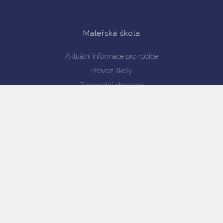
Mateřská škola
Aktuální informace pro rodiče
Provoz školy
Personální obsazení
Dokumenty ke stažení
Školní jídelna
Jídelníček
Dokumenty školní jídelny
Objednávání stravy internetem
Projekt - Zdravá školní jídelna