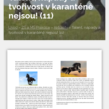
tvořivost v karanténě
nejsou! (11)
Úvod
»
ZŠ a MŠ Prakšice
»
Aktuality
»
Talent, nápady a
tvořivost v karanténě nejsou! (11)