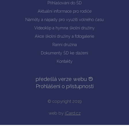
Přihlašování do ŠD
Aktuální informace pro rodiče
Náměty a nápady pro využití volného času
Videoklip a hymna školní družiny
Akce školní družiny a fotogalerie
Ranní družina
Dokumenty ŠD ke stažení
Kontakty
předešlá verze webu
Prohlášení o přístupnosti
© copyright 2019
web by
iCard.cz