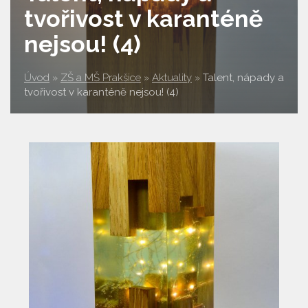
tvořivost v karanténě
nejsou! (4)
Úvod
»
ZŠ a MŠ Prakšice
»
Aktuality
»
Talent, nápady a
tvořivost v karanténě nejsou! (4)