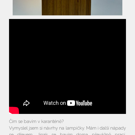
Vyhledávání na webu
Čím se bavím v karanténě?
​​​​​​​Vymyslel jsem si návrhy na lampičky. Mám i další nápady
se dřevem. Jinak se bavím doma převážně prací.