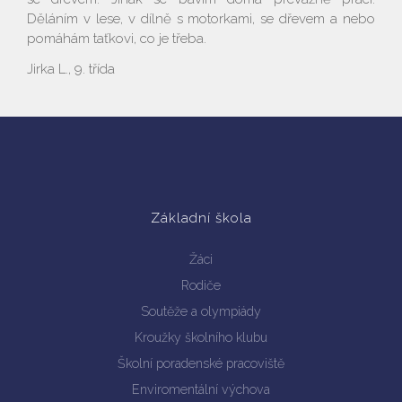
Děláním v lese, v dílně s motorkami, se dřevem a nebo
pomáhám taťkovi, co je třeba.
Jirka L., 9. třída
Základní škola
Žáci
Rodiče
Soutěže a olympiády
Kroužky školního klubu
Školní poradenské pracoviště
Enviromentální výchova