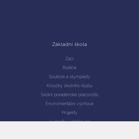
Základní škola
Žáci
Rodiče
Soutěže a olympiády
Kroužky školního klubu
Školní poradenské pracoviště
Enviromentální výchova
Projekty
Výsledky vzdělávání
Verze pro mobil