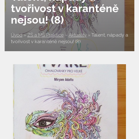
tvořivost v karanténě
nejsou! (8)
Úvod
»
ZŠ a MŠ Prakšice
»
Aktuality
»
Talent, nápady a
tvořivost v karanténě nejsou! (8)