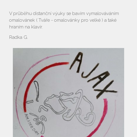
V průběhu distanční výuky se bavím vymalováváním
omalovánek ( Tváře - omalovánky pro velké ) a také
hraním na klavír.
Radka G.