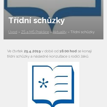
Třídní schůzky
Úvod
»
ZŠ a MŠ Prakšice
»
Aktuality
»
Třídní schůzky
Ve čtvrtek
25.4.2019
v době od
16:00 hod
se konají
třídní schůzky a následně konzultace s rodiči žáků.