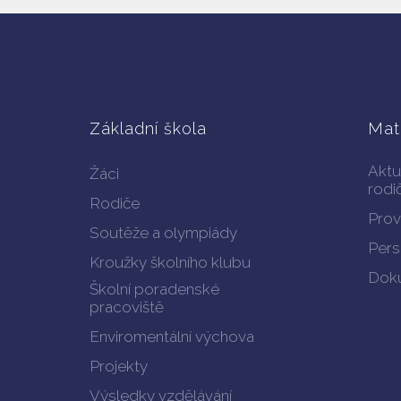
Základní škola
Mat
Aktu
Žáci
rodi
Rodiče
Prov
Soutěže a olympiády
Pers
Kroužky školního klubu
Doku
Školní poradenské
pracoviště
Enviromentální výchova
Projekty
Výsledky vzdělávání