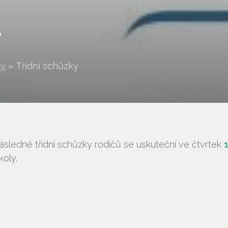
y
ty
»
Třídní schůzky
Vyhledávání na webu
sledné třídní schůzky rodičů se uskuteční ve čtvrtek
1
oly.