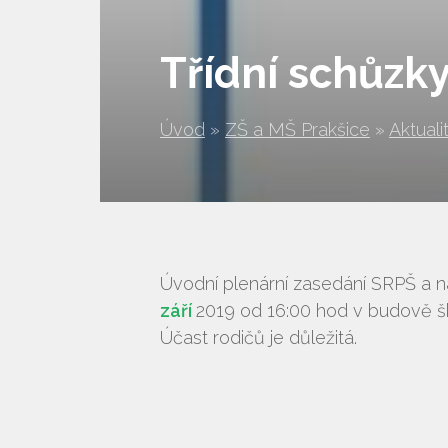
Třídní schůzk
Úvod
»
ZŠ a MŠ Prakšice
»
Aktuali
Úvodní plenární zasedání SRPŠ a ná
září
2019 od 16:00 hod v budově šk
Účast rodičů je důležitá.