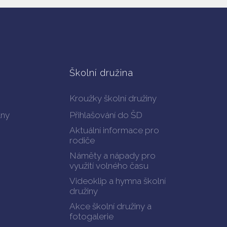
Školní družina
Kroužky školní družiny
lny
Přihlašování do ŠD
Aktuální informace pro
rodiče
Náměty a nápady pro
využití volného času
Videoklip a hymna školní
družiny
Akce školní družiny a
fotogalerie