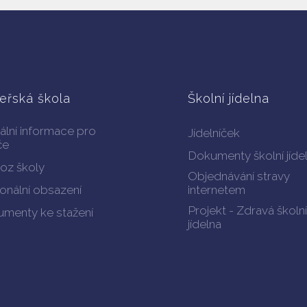
eřská škola
Školní jídelna
ální informace pro
Jídelníček
če
Dokumenty školní jíde
oz školy
Objednávání stravy
onální obsazení
internetem
Projekt - Zdravá školní
menty ke stažení
jídelna