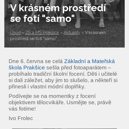
V krásném prostředí
se fotí "samo"
Úvod
»
ZŠ a MŠ Prakšice
»
Aktuality
»
V krásném
prostředí se fotí "samo"
Dne 6. června se celá
Základní a Mateřská
škola Prakšice
sešla před fotoaparátem –
probíhalo tradiční školní focení. Děti i učitelé
si dali záležet, aby jim to slušelo, a někteří si
přinesli i vlastní módní doplňky.
Podívejte se na momentky z focení
objektivem tělocvikáře. Usmějte se, právě
vás fotíme!
Ivo Frolec